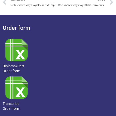
PREVIOUS
NEXT
Little known ways to get fake BME diploma in Hungary
Best known ways to get fake University of Windsor diploma
Order form
Diploma/Cert
Order form
Transcript
Order form