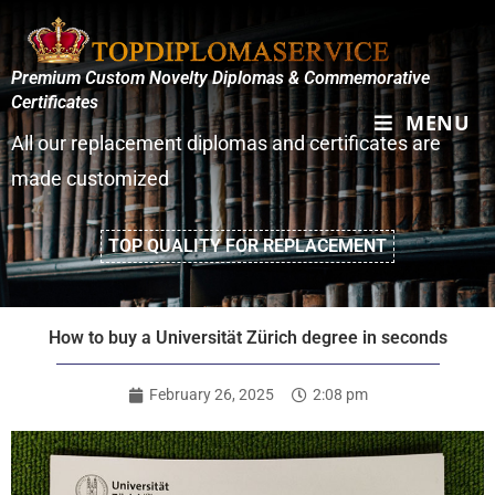
Premium Custom Novelty Diplomas & Commemorative
Certificates
MENU
All our replacement diplomas and certificates are
made customized
TOP QUALITY FOR REPLACEMENT
How to buy a Universität Zürich degree in seconds
February 26, 2025
2:08 pm