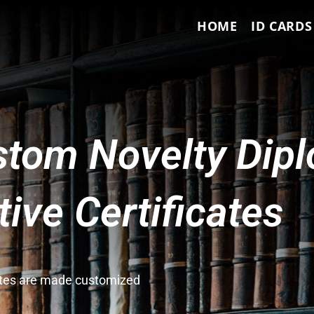
HOME
ID CARDS
tom Novelty Dip
ve Certificates
cates are made customized