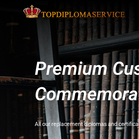
Premium Cus
Commemorati
All our replacement diplomas and certifi