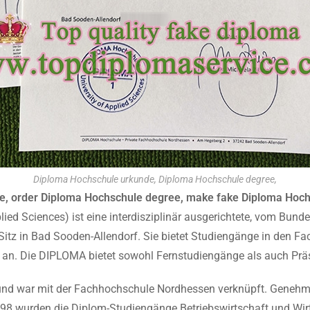
Diploma Hochschule urkunde, Diploma Hochschule degree,
e, order Diploma Hochschule degree, make fake Diploma Hochs
ied Sciences) ist eine interdisziplinär ausgerichtete, vom Bund
Sitz in Bad Sooden-Allendorf. Sie bietet Studiengänge in den F
k an. Die DIPLOMA bietet sowohl Fernstudiengänge als auch Pr
 und war mit der Fachhochschule Nordhessen verknüpft. Geneh
8 wurden die Diplom-Studiengänge Betriebswirtschaft und Wirt