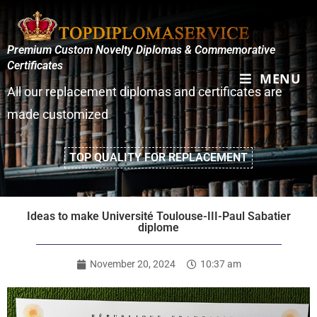
Premium Custom Novelty Diplomas & Commemorative
Certificates
MENU
All our replacement diplomas and certificates are
made customized
TOP QUALITY FOR REPLACEMENT
Ideas to make Université Toulouse-III-Paul Sabatier
diplome
November 20, 2024
10:37 am