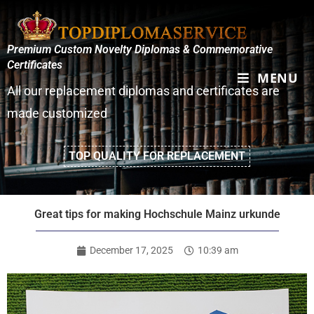
Premium Custom Novelty Diplomas & Commemorative
Certificates
MENU
All our replacement diplomas and certificates are
made customized
TOP QUALITY FOR REPLACEMENT
Great tips for making Hochschule Mainz urkunde
December 17, 2025
10:39 am