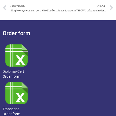
PREVIOUS
NEXT
Simple ways you can get a HWG Ludwigshafen urkunde
Ideas to order a TH OWL urkunde in Germany
Order form
Diploma/Cert
Order form
Transcript
Order form