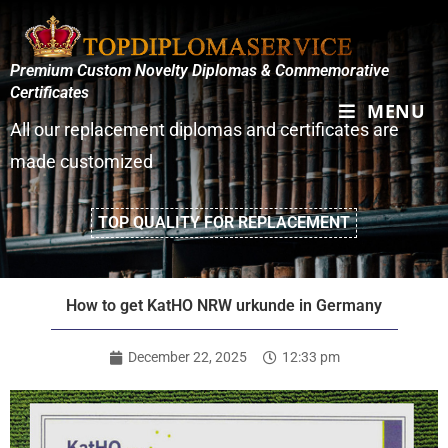
Premium Custom Novelty Diplomas & Commemorative
Certificates
MENU
All our replacement diplomas and certificates are
made customized
TOP QUALITY FOR REPLACEMENT
How to get KatHO NRW urkunde in Germany
December 22, 2025
12:33 pm