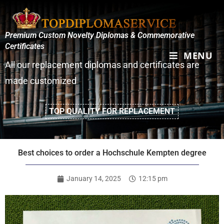
Premium Custom Novelty Diplomas & Commemorative
Certificates
MENU
All our replacement diplomas and certificates are
made customized
TOP QUALITY FOR REPLACEMENT
Best choices to order a Hochschule Kempten degree
January 14, 2025
12:15 pm