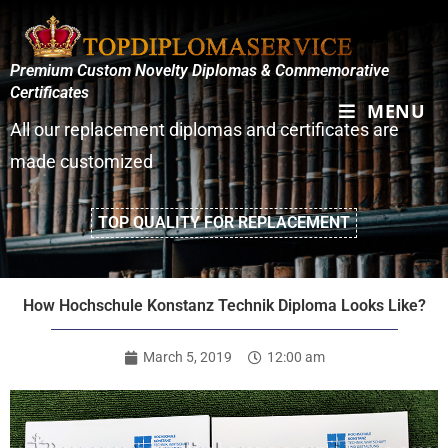
Premium Custom Novelty Diplomas & Commemorative
Certificates
MENU
All our replacement diplomas and certificates are
made customized
TOP QUALITY FOR REPLACEMENT
How Hochschule Konstanz Technik Diploma Looks Like?
March 5, 2019
12:00 am